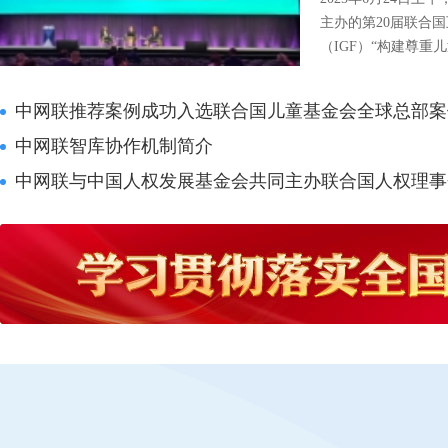
主办的第20届联合
（IGF）“构建尊重
字未来”开放论坛在
会展中心举办，中网
中网联推荐案例成功入选联合国儿童基金会全球总部案
言。
中网联智库协作机制简介
中网联与中国人权发展基金会共同主办联合国人权理事会第49届